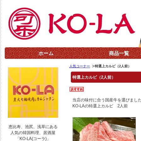
ホーム
商品一覧
人気コーナー
特選上カルビ（2人前）
特選上カルビ（2人前）
当店の味付に合う国産牛を選びまし
KO-LAの特選上カルビ 2人前
恵比寿、池尻、浅草にある
人気の韓国料理、居酒屋
「KO-LA(コーラ)」